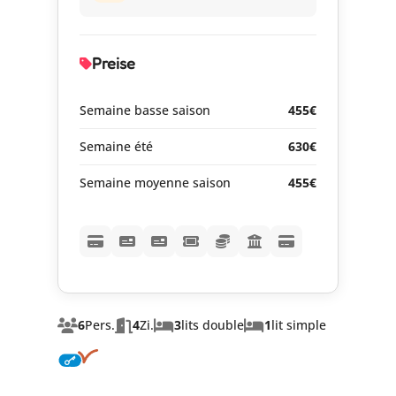
Preise
Semaine basse saison
455€
Semaine été
630€
Semaine moyenne saison
455€
6
Pers.
4
Zi.
3
lits double
1
lit simple