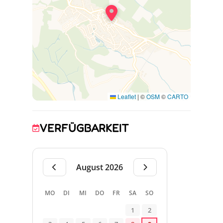
Gartenmöbeln, Sonnenschirm und Grill
ausgestattet ist.
Kurtaxe wird zusätzlich erhoben.
Die Nebenkosten für Wasser und Strom sind
in der Zeit von Mai bis Ende September
inbegriffen.
Leaflet
|
©
OSM
©
CARTO
VERFÜGBARKEIT
August 2026
MO
DI
MI
DO
FR
SA
SO
1
2