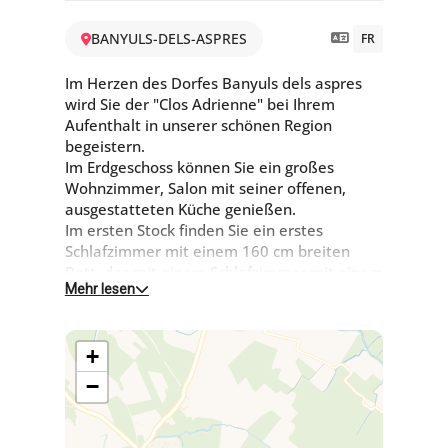
BANYULS-DELS-ASPRES
FR
Im Herzen des Dorfes Banyuls dels aspres
wird Sie der "Clos Adrienne" bei Ihrem
Aufenthalt in unserer schönen Region
begeistern.
Im Erdgeschoss können Sie ein großes
Wohnzimmer, Salon mit seiner offenen,
ausgestatteten Küche genießen.
Im ersten Stock finden Sie ein erstes
Schlafzimmer mit einem 160 cm breiten
Bett, das mit einem Schlafzimmer mit einem
Mehr lesen
125 cm breiten Bett verbunden werden
kann, ein drittes Schlafzimmer (140 cm
breit) und ein viertes Schlafzimmer (140 cm
+
breit). Ein Badezimmer mit italienischer
Dusche und ein WC.
−
WIFI - Waschmaschine - Geschirrspüler -
Garage für 2 Autos.
Sie können auch den Hof nutzen, der mit