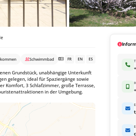
le
Infor
llkommen
Schwimmbad
FR
EN
ES
T
+
ssenen Grundstück, unabhängige Unterkunft
en gelegen, ideal für Spaziergänge sowie
er Komfort, 3 Schlafzimmer, große Terrasse,
+
e Touristenattraktionen in der Umgebung.
E
t
E
c