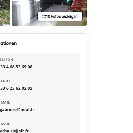
10 Fotos anzeigen
mationen
ELEFON
33 4 68 53 69 08
HANDY
33 6 23 62 02 02
-MAIL
gabriere@neuf.fr
-MAIL
athy.sa@sfr.fr