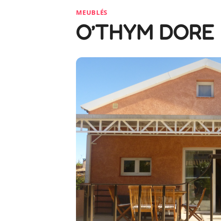
MEUBLÉS
O’THYM DORE