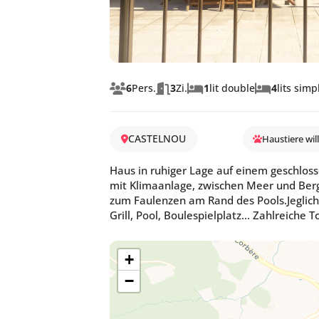
6
Pers.
3
Zi.
1
lit double
4
lits simp
CASTELNOU
Haustiere wi
Haus in ruhiger Lage auf einem geschlo
mit Klimaanlage, zwischen Meer und Berg
zum Faulenzen am Rand des Pools.Jeglich
Grill, Pool, Boulespielplatz... Zahlreich
+
−