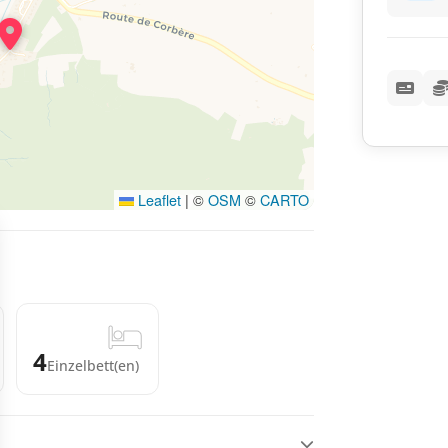
Leaflet
|
©
OSM
©
CARTO
4
Einzelbett(en)