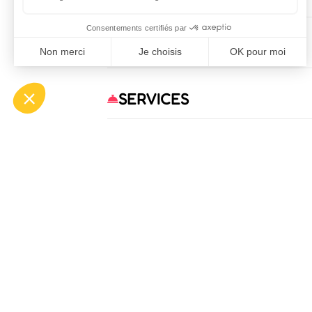
KOMFORT
SERVICES
OFF
ASP
Bou
Tél.