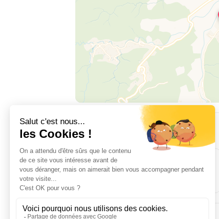
UNTERKUNFT
3
1
Zimmer
Doppelbett(en)
AUSSTATTUNG