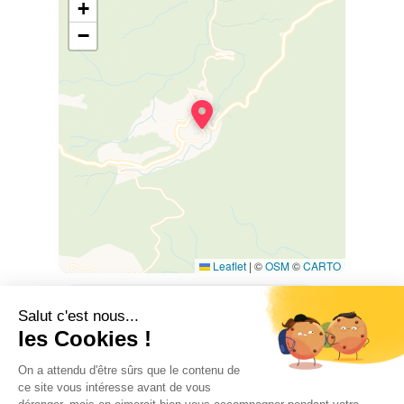
+
−
Leaflet
|
©
OSM
©
CARTO
3 carrer del Mitg, 66300 CASTELNOU