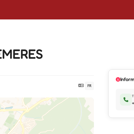
EMERES
Infor
FR
T
+