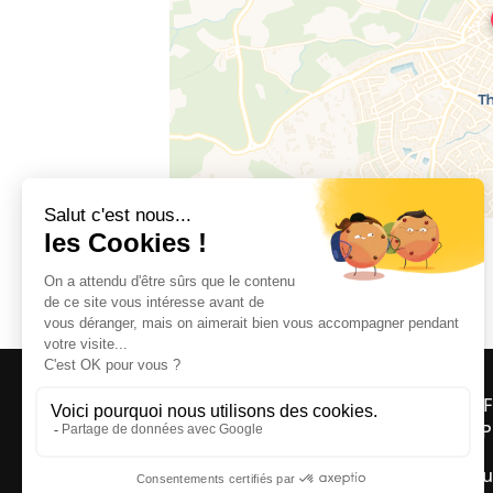
66300 THUIR
OFF
ASP
Bou