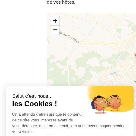
de vos hôtes.
+
−
4 rue du souvenir, 66300 THUIR