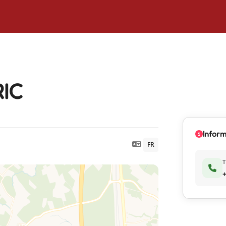
IC
Infor
FR
T
+