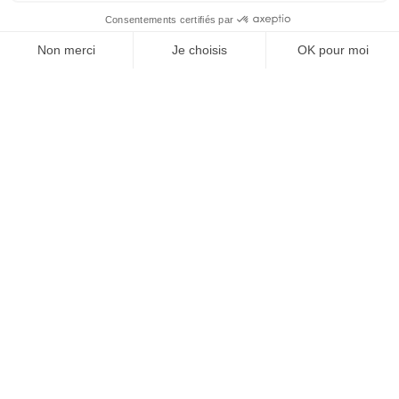
Tél. +33 4 68 53 45 86
L’OFFICE DE TOURISME
Nachrichten
Woher ?
Broschüren
Kurtaxe
Folge uns !