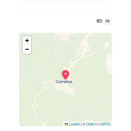
FR
+
−
Leaflet
|
©
OSM
©
CARTO