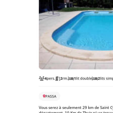
4
pers.
2
rm.
1
lit double
2
lits sim
PASSA
Vous serez à seulement 29 km de Saint Cy
département, 10 Km de Thuir où se trouv