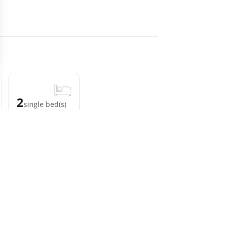
2
single bed(s)