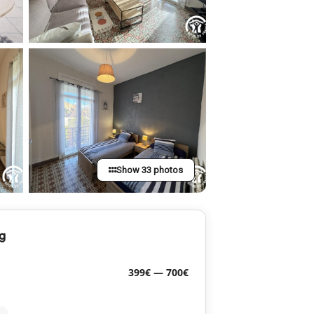
Show 33 photos
g
399€ — 700€