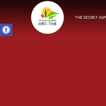
THE SECRET AS
Open toolbar