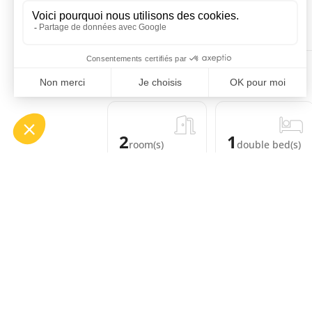
Available
Occupied
Not specified
ACCOMMODATION
2
1
room(s)
double bed(s)
EQUIPMENT
COMFORTS