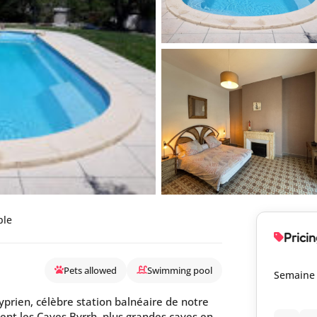
ple
Pricin
Pets allowed
Swimming pool
Semaine
prien, célèbre station balnéaire de notre
ent les Caves Byrrh, plus grandes caves en