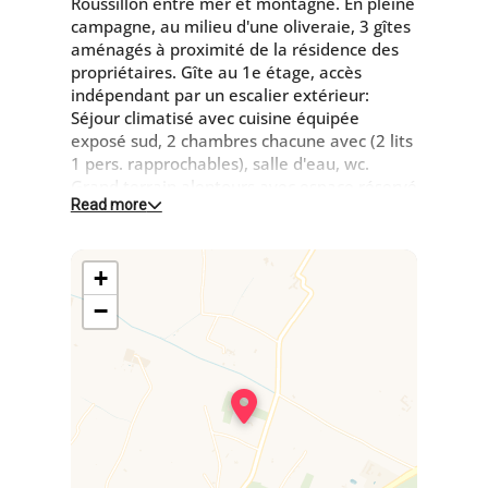
Roussillon entre mer et montagne. En pleine
campagne, au milieu d'une oliveraie, 3 gîtes
aménagés à proximité de la résidence des
propriétaires. Gîte au 1e étage, accès
indépendant par un escalier extérieur:
Séjour climatisé avec cuisine équipée
exposé sud, 2 chambres chacune avec (2 lits
1 pers. rapprochables), salle d'eau, wc.
Grand terrain alentours avec espace réservé
Read more
au gîte (barbecue, mobilier de jardin),
parking dans la propriété. Face au Canigó, le
gîte bénéficie d'une jolie vue sur le massif et
+
la campagne environnante.
−