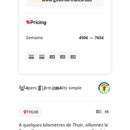
Pricing
Semaine
490€ — 765€
4
pers.
2
rm.
4
lits simple
THUIR
FR
A quelques kilomètres de Thuir, sillonnez le