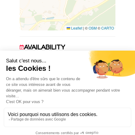
Leaflet
|
©
OSM
©
CARTO
AVAILABILITY
1 January 2026 → 31 December 2026
ACCOMMODATION
2
4
room(s)
single bed(s)