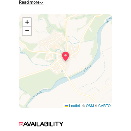
Read more
Ce gîte est situé à l'étage d'un grand mas en
vielles pierres, entièrement rénové,
+
comprenant 4 gîtes, chacun avec entrée
indépendante.
−
Il se compose :
- Séjour
- Coin cuisine équipé
- Chambre 1 : 1 lit 160x200
- Chambre 2 : 2 lits 90x190
- Salle d'eau
- WC indépendant
- Terrasse privative
Jardin aménagé et barbecue. La piscine est
commune aux 4 gîtes. Jolie vue dégagée sur
Leaflet
|
©
OSM
©
CARTO
les Albères depuis la terrasse du gîte.
Parking privé à l'intérieur de la propriété.
AVAILABILITY