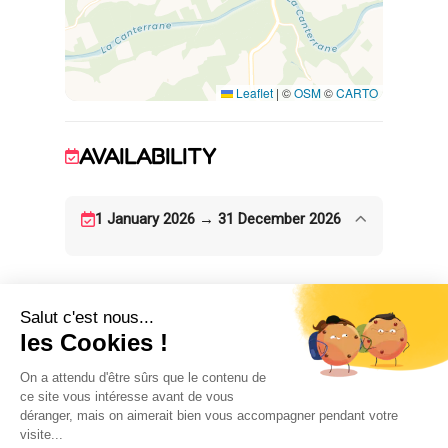
notamment. Les autres services sont à
Leaflet
|
©
OSM
©
CARTO
AVAILABILITY
1 January 2026 → 31 December 2026
ACCOMMODATION
5
room(s)