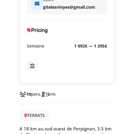
gitelesvinyes@gmail.com
Pricing
Semaine
1 092€ — 1 295€
10
pers.
5
rm.
TERRATS
A 18 km au sud-ouest de Perpignan, 3.5 km