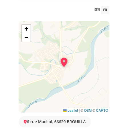
FR
+
−
Leaflet
|
©
OSM
©
CARTO
6 rue Maollol, 66620 BROUILLA