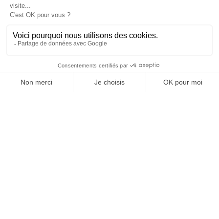
OFFICE DE TOURISME
ASPRES-THUIR
Boulevard Violet, 66300 Thuir
Tél. +33 4 68 53 45 86
L’OFFICE DE TOURISME
News
How come ?
Brochures
Tourist tax
Follow us !