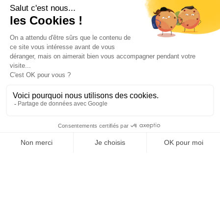
←
Llauro
Oms
→