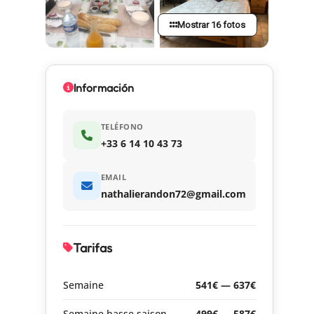
Mostrar 16 fotos
Información
TELÉFONO
+33 6 14 10 43 73
EMAIL
nathalierandon72@gmail.com
Tarifas
Semaine
541€ — 637€
Semaine basse saison
499€ — 587€