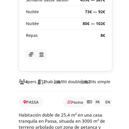
Nuitée
73€ — 92€
Nuitée
80€ — 102€
Repas
8€
4
pers.
2
hab.
1
lit double
2
lits simple
PASSA
Piscina
FR
EN
Habitación doble de 25,4 m² en una casa
tranquila en Passa, situada en 3000 m² de
terreno arbolado con zona de petanca y