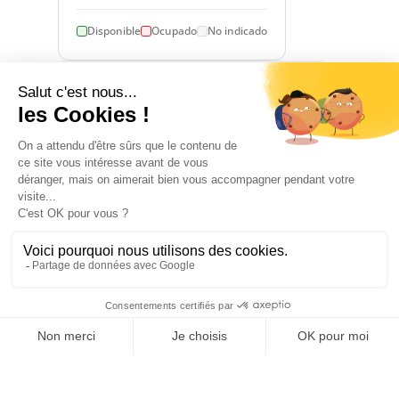
Disponible
Ocupado
No indicado
1 January 2026 → 31 December 2026
ALOJAMIENTO
2
1
habitación(es)
cama(s) doble
2
cama(s)
individual