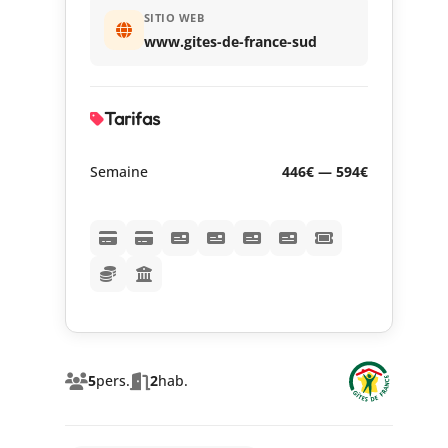
SITIO WEB
www.gites-de-france-sud
Tarifas
Semaine
446€ — 594€
5
pers.
2
hab.