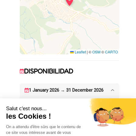
terraza
Un dormitorio con 1 cama de 140 x 190
Un dormitorio con 3 camas individuales 90 x
190
Cuarto de ducha
WC
Muebles de jardín y barbacoa disponibles.
Hermosas vistas sobre los viñedos y el mar.
Leaflet
|
©
OSM
©
CARTO
Aparcamiento privado.
DISPONIBILIDAD
1 January 2026 → 31 December 2026
ALOJAMIENTO