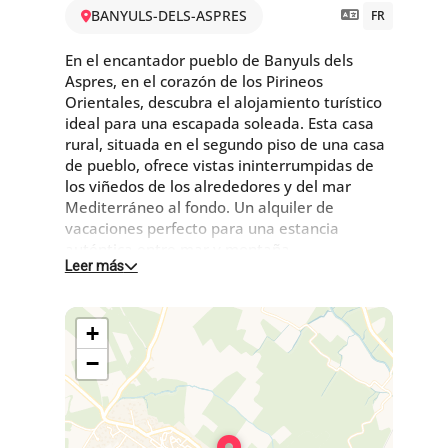
BANYULS-DELS-ASPRES
FR
En el encantador pueblo de Banyuls dels
Aspres, en el corazón de los Pirineos
Orientales, descubra el alojamiento turístico
ideal para una escapada soleada. Esta casa
rural, situada en el segundo piso de una casa
de pueblo, ofrece vistas ininterrumpidas de
los viñedos de los alrededores y del mar
Mediterráneo al fondo. Un alquiler de
vacaciones perfecto para una estancia
auténtica entre mar y montaña.
Leer más
2ª planta :
+
El salón con TV se abre a la cocina: 4 fuegos
de gas, cafetera de cápsulas, cafetera de
−
filtro, congelador y microondas, que da a la
terraza privada con muebles de jardín y
barbacoa.
Cada dormitorio tiene acceso a una gran