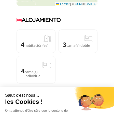
Leaflet
|
©
OSM
©
CARTO
ALOJAMIENTO
4
3
habitación(es)
cama(s) doble
4
cama(s)
individual
EQUIPAMIENTOS