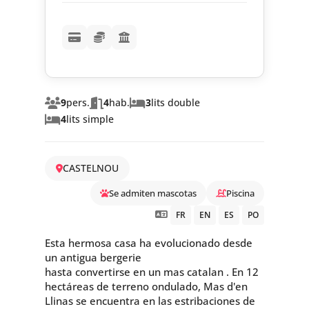
9
pers.
4
hab.
3
lits double
4
lits simple
CASTELNOU
Se admiten mascotas
Piscina
FR
EN
ES
PO
Esta hermosa casa ha evolucionado desde
un antigua bergerie
hasta convertirse en un mas catalan . En 12
hectáreas de terreno ondulado, Mas d'en
Llinas se encuentra en las estribaciones de