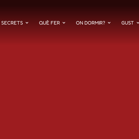
S SECRETS
QUÈ FER
ON DORMIR?
GUST