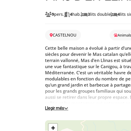
9
pers.
4
hab.
3
lits double
4
lits 
CASTELNOU
Animal
Cette belle maison a évolué à partir d'u
siècles pour devenir le Mas catalan qu'el
terrain vallonné, Mas d'en Llinas est situ
une vue fantastique sur le Canigou, à trav
Méditerranée. C'est un véritable havre d
modulables en fonction du nombre de pers
qu'un grand jardin et barbecue à partager
pour les grands groupes familiaux qui s
aussi se retirer dans leur propre espace.
vallée et les montagnes qui entourent ce 
Llegir més
adaptée aux activités, mariages, baptêm
+