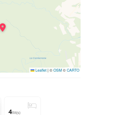
Leaflet
|
©
OSM
©
CARTO
4
llit(s)