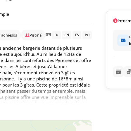
simple
Inform
s admesos
Piscina
FR
EN
ES
PO
E
ne ancienne bergerie datant de plusieurs
le est aujourd'hui. Au milieu de 12Ha de
ée dans les contreforts des Pyrénées et offre
ers les Albères et jusqu'à la mer
e paix, récemment rénové en 3 gîtes
onne. Il y a une piscine de 16*8m ainsi
 pour les 3 gîtes. Cette propriété est idéale
ouhaitent passer du temps ensemble, mais
 La piscine offre une vue imprenable sur la
site magnifique. Il y a une grande pelouse
es, événementiels...