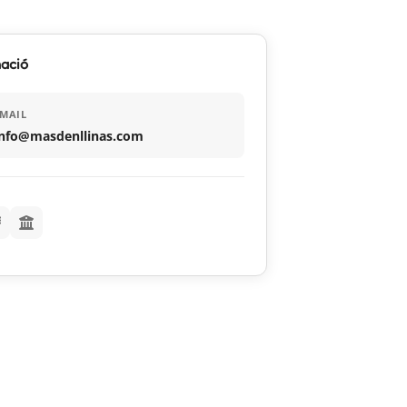
ació
MAIL
info@masdenllinas.com