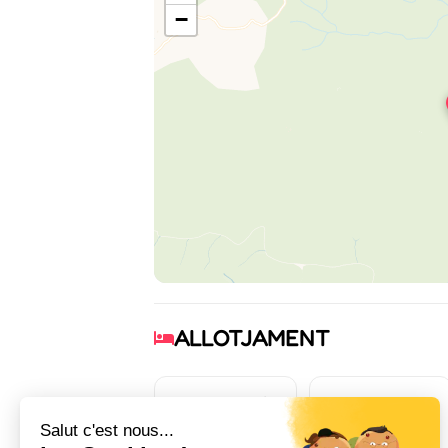
−
ALLOTJAMENT
4
3
habitació(ns)
llit(s) doble