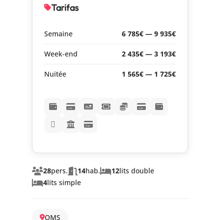
Tarifas
Semaine
6 785€ — 9 935€
Week-end
2 435€ — 3 193€
Nuitée
1 565€ — 1 725€
28
pers.
14
hab.
12
lits double
4
lits simple
OMS