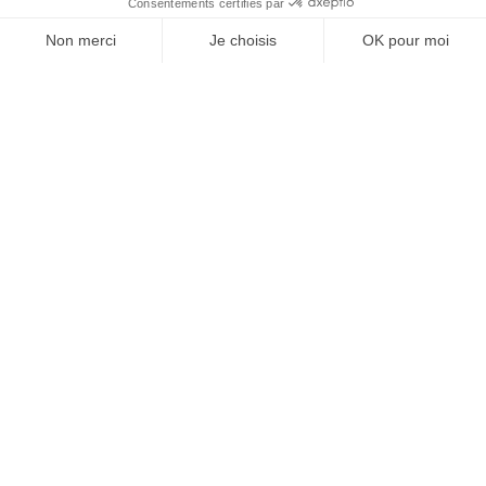
4
cama(s)
individual
EQUIPAMIENTOS
COMODIDADES
SERVICIOS