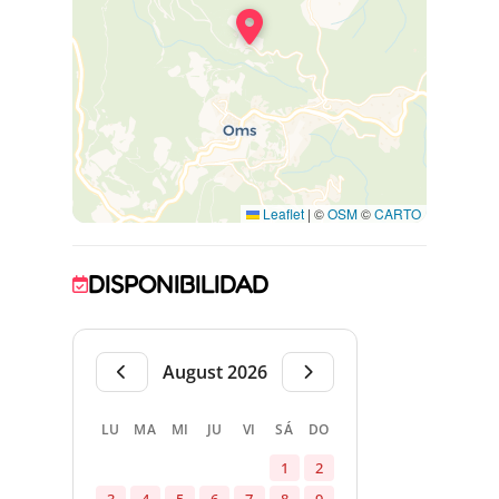
Leaflet
|
©
OSM
©
CARTO
DISPONIBILIDAD
August 2026
LU
MA
MI
JU
VI
SÁ
DO
1
2
3
4
5
6
7
8
9