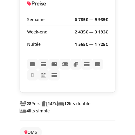
Preise
Semaine
6 785€ — 9 935€
Week-end
2 435€ — 3 193€
Nuitée
1 565€ — 1 725€
28
Pers.
14
Zi.
12
lits double
4
lits simple
OMS