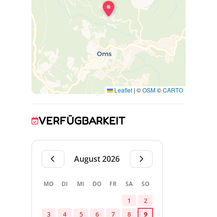
Leaflet
|
©
OSM
©
CARTO
VERFÜGBARKEIT
August 2026
MO
DI
MI
DO
FR
SA
SO
1
2
3
4
5
6
7
8
9