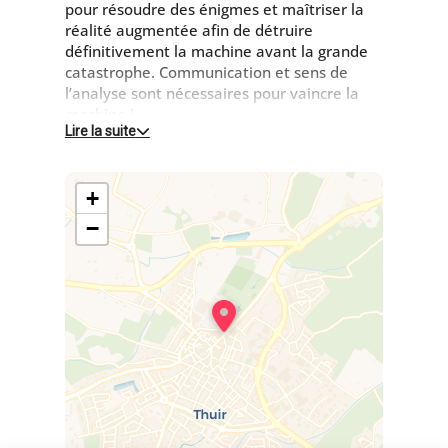
pour résoudre des énigmes et maîtriser la
réalité augmentée afin de détruire
définitivement la machine avant la grande
catastrophe. Communication et sens de
l’analyse sont nécessaires pour vaincre la
machine !
Lire la suite
Qui sortira vainqueur ?
+
Tarif : 25 euros/personne. Réservation
obligatoire.
−
A partir de 14 ans
Jeu en équipes de 3 à 5 personnes