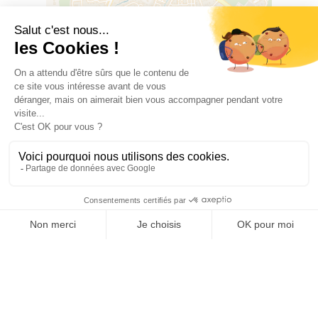
Leaflet
|
©
OSM
©
CARTO
2, boulevard Violet, 66300 THUIR
OFFICE DE TOURISME