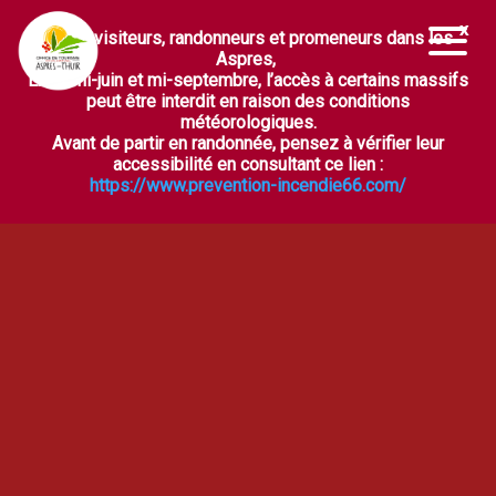
Chers visiteurs, randonneurs et promeneurs dans les
Ouvrir la barre d’outils
Aspres,
Entre mi-juin et mi-septembre, l’accès à certains massifs
peut être interdit en raison des conditions
météorologiques.
Avant de partir en randonnée, pensez à vérifier leur
accessibilité en consultant ce lien :
https://www.prevention-incendie66.com/