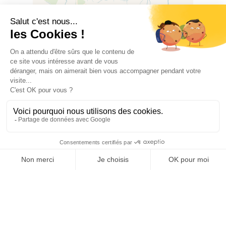
expérience musicale pour tous les âges.
Leaflet
|
©
OSM
©
CARTO
Réservation : à l’office de tourisme de Thuir,
à la librairie-papeterie “Le presse-papier” 6
1 RUE DES ECOLES, 66300 TRESSERRE
avenue François Mitterand ou au 07 49 77
00 56
17 août à 18h - Duo Canopée
Concert au Monastir del Camp. Dégustation
du domaine Les Conques.
Jacques Lesburgueres (flûte) et Marie
Marguerite Cano (Harpe).
Le duo Canopée est né d’une rencontre
entre des deux artistes lors du double
concerto pour flûte et harpe de Mozart. Ce
duo, interprète des adaptations de pièces
de différentes époques ,de Jean-Sébastien
Bach, en passant par Massenet (méditation
de Thaïs), jusque dans les Balkans avec des
musiques traditionnelles.
OFFICE DE TOURISME