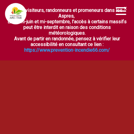
Chers visiteurs, randonneurs et promeneurs dans les
Ouvrir la barre d’outils
Aspres,
Entre mi-juin et mi-septembre, l’accès à certains massifs
peut être interdit en raison des conditions
météorologiques.
Avant de partir en randonnée, pensez à vérifier leur
accessibilité en consultant ce lien :
https://www.prevention-incendie66.com/