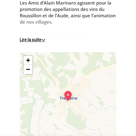
Les Amis d’Alain Marinaro agissent pour la
promotion des appellations des vins du
Roussillon et de l’Aude, ainsi que l’animation
de nos villages.
Le programme dans les Aspres:
Lire la suite
12 août à 18h - Ombres et lumières
Concert à la Cave aux contes de Tresserre.
+
Dégustation de vin du Domaine Vaquer
−
Stéphane Labeyrie (tuba), Fabien Boudot et
Héléna Boistard (violon), Marie Petit (alto),
Christophe Morin (violoncelle), Jeanne
Bonnet (contrebasse).
Découvrez « Ombre et Lumière », un voyage
musical captivant mettant en scène un
quintette à cordes et un tuba. Explorez les
magnifiques lieder des grands compositeurs
européens et laissez-vous surprendre par la
puissance et la richesse du tuba. Une