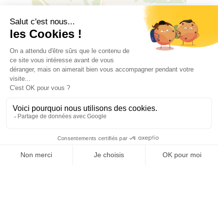
Leaflet
|
©
OSM
©
CARTO
Route de Banyuls-Dels-Aspres, 66300
SAINT-JEAN-LASSEILLE
OFFICE DE TOURISME