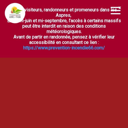
Chers visiteurs, randonneurs et promeneurs dans les
Ouvrir la barre d’outils
Aspres,
Entre mi-juin et mi-septembre, l’accès à certains massifs
peut être interdit en raison des conditions
météorologiques.
Avant de partir en randonnée, pensez à vérifier leur
accessibilité en consultant ce lien :
https://www.prevention-incendie66.com/