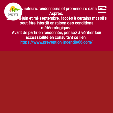
Chers visiteurs, randonneurs et promeneurs dans les
Ouvrir la barre d’outils
Aspres,
Entre mi-juin et mi-septembre, l’accès à certains massifs
peut être interdit en raison des conditions
météorologiques.
Avant de partir en randonnée, pensez à vérifier leur
accessibilité en consultant ce lien :
https://www.prevention-incendie66.com/