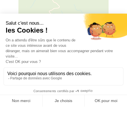
Leaflet
|
©
OSM
©
CARTO
Place du Château, 66300 CASTELNOU