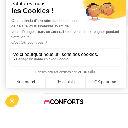
1 janvier 2026 → 31 décembre 2026
POUR PASSER LA NUIT
1
1
chambre(s)
lit(s) deux
places
CONFORTS
SERVICES