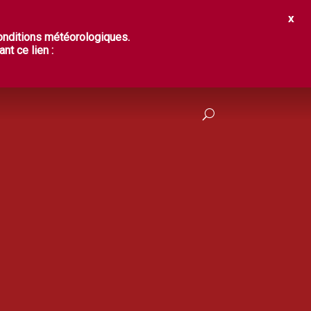
IR ?
DÉGUSTER
PRATIQUES
conditions météorologiques.
nt ce lien :
FRANÇAIS