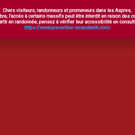
Chers visiteurs, randonneurs et promeneurs dans les Aspres,
ES ASPRES SECRÈTES
À VOIR, À FAIRE
OÙ DORM
bre, l’accès à certains massifs peut être interdit en raison des 
rtir en randonnée, pensez à vérifier leur accessibilité en consulta
https://www.prevention-incendie66.com/