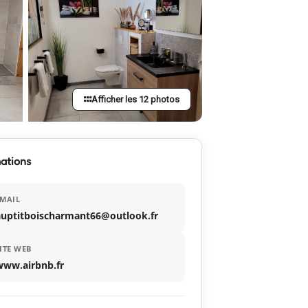
Afficher les 12 photos
ations
MAIL
auptitboischarmant66@outlook.fr
ITE WEB
www.airbnb.fr