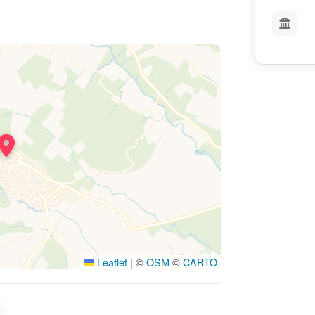
Leaflet
|
©
OSM
©
CARTO