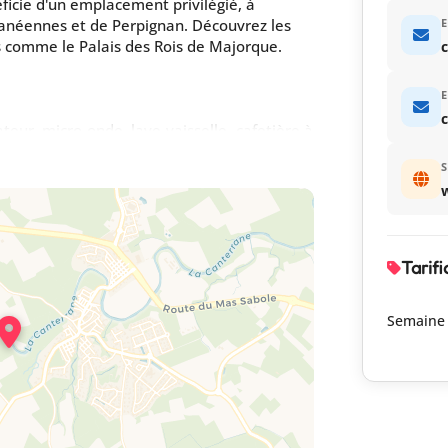
éficie d'un emplacement privilégié, à
anéennes et de Perpignan. Découvrez les
E
ls comme le Palais des Rois de Majorque.
c
E
rateur, micro-onde, lave-vaisselle- cafetière à
S
w
hauffée commune : 5x3, profondeur : 1.50m.
Tarifi
 a 2 autres gîtes sur place. Le terrain est
Semaine