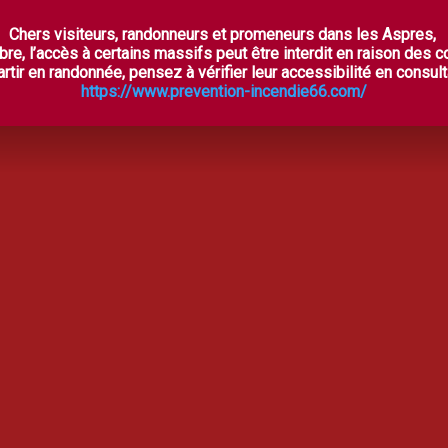
Chers visiteurs, randonneurs et promeneurs dans les Aspres,
ES ASPRES SECRÈTES
À VOIR, À FAIRE
OÙ DORM
bre, l’accès à certains massifs peut être interdit en raison des 
rtir en randonnée, pensez à vérifier leur accessibilité en consulta
https://www.prevention-incendie66.com/