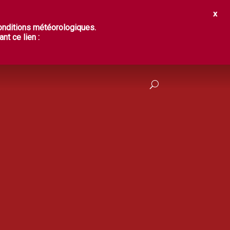
IR ?
DÉGUSTER
PRATIQUES
conditions météorologiques.
nt ce lien :
FRANÇAIS