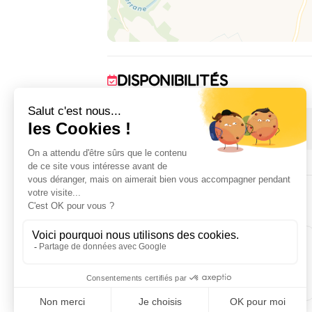
DISPONIBILITÉS
1 janvier 2026 → 31 décembre 2026
POUR PASSER LA NUIT
2
2
chambre(s)
lit(s) deux
places