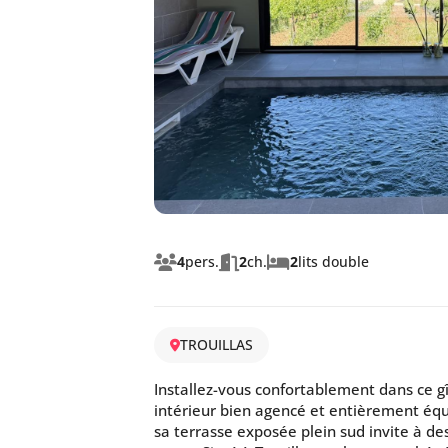
4
pers.
2
ch.
2
lits double
TROUILLAS
Installez-vous confortablement dans ce g
intérieur bien agencé et entièrement équ
sa terrasse exposée plein sud invite à d