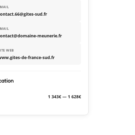
MAIL
ontact.66@gites-sud.fr
MAIL
contact@domaine-meunerie.fr
ITE WEB
ww.gites-de-france-sud.fr
cation
1 343€ — 1 628€