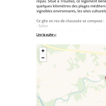
repas. Situé à Trouillas, ce logement bén
quelques kilomètres des plages méditerr
vignobles environnants, les sites culture
Ce gîte en rez-de-chaussée se compose :
- Salon
- Cuisine équipée : 4 foyers, four, réfrigé
Lire la suite
dosette l'or barista, bouilloire, grille-pain
- Chambre 1 : 1 lit 160x200
- Chambre 2 : 1 lit 160x200
+
- Salle d'eau, lave-linge -WC indépendant
−
Terrasse privative. Piscine intérieure c
Espace barbecue commun avec plancha. Il y
clos.