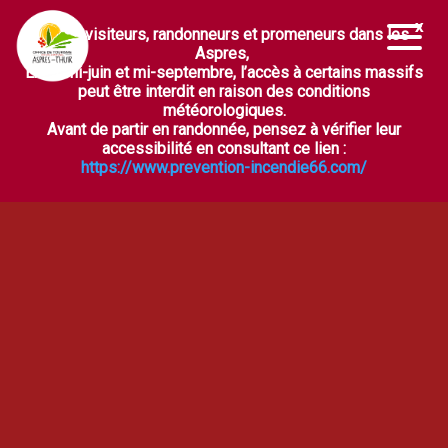
Chers visiteurs, randonneurs et promeneurs dans les
Ouvrir la barre d’outils
Aspres,
Entre mi-juin et mi-septembre, l’accès à certains massifs
peut être interdit en raison des conditions
météorologiques.
Avant de partir en randonnée, pensez à vérifier leur
accessibilité en consultant ce lien :
https://www.prevention-incendie66.com/