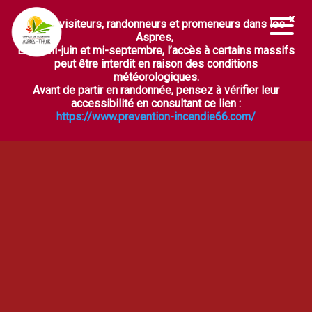
Chers visiteurs, randonneurs et promeneurs dans les
Ouvrir la barre d’outils
Aspres,
Entre mi-juin et mi-septembre, l’accès à certains massifs
peut être interdit en raison des conditions
météorologiques.
Avant de partir en randonnée, pensez à vérifier leur
accessibilité en consultant ce lien :
https://www.prevention-incendie66.com/