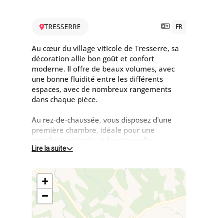
TRESSERRE
FR
Au cœur du village viticole de Tresserre, sa
décoration allie bon goût et confort
moderne. Il offre de beaux volumes, avec
une bonne fluidité entre les différents
espaces, avec de nombreux rangements
dans chaque pièce.
Au rez-de-chaussée, vous disposez d'une
première chambre, idéale pour une
installation simple et fonctionnelle.
Lire la suite
Un local de rangement (materiel, vélo…) et
un WC indépendant complètent ce niveau.
L'étage accueille la pièce à vivre et la cuisine
+
ouverte, entièrement équipée. Cet espace
constitue un lieu de rassemblement
−
convivial, où vous pourrez préparer vos
repas et partager vos moments en famille.