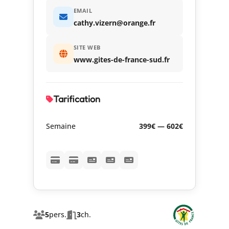
EMAIL
cathy.vizern@orange.fr
SITE WEB
www.gites-de-france-sud.fr
Tarification
Semaine
399€ — 602€
5
pers.
3
ch.