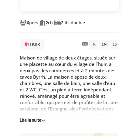
6
pers.
2
ch.
2
lits double
THUIR
FR
EN
ES
Maison de village de deux étages, située sur
une placette au cœur du village de Thuir, à
deux pas des commerces et à 2 minutes des
caves Byrrh. La maison dispose de deux
chambres, une salle de bain, une salle d'eau
et 2 WC. C'est un pied à terre indépendant,
rénové, aménagé pour être agréable et
confortable, qui permet de profiter de la côte
catalane, de l’Espagne, des Pyrénées et des
nombreuses randonnées possibles dans les
Lire la suite
Aspres.
La maison dispose :
- au rez-de-chaussée, d'une chambre avec un