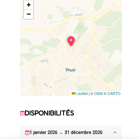
+
canapé lit de qualité pour deux personnes
(140x190), d’un hall d’entrée, d’un cabinet de
−
toilettes (avec douche, wc et petit lavabo),
d'une buanderie avec un lave linge ;
- au premier, d’un séjour doté d’un canapé lit
de qualité pour deux personnes (140 x 190),
d’une cuisine équipée ;
- au second : d’une suite parentale (lit en 160
x 200) avec salle de bain/wc (douche et
baignoire) et dressing.
Parking public gratuit à 300 m. La location est
déconseillée aux personnes à mobilité
réduite.
Leaflet
|
©
OSM
©
CARTO
DISPONIBILITÉS
1 janvier 2026 → 31 décembre 2026