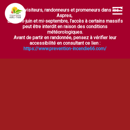
Chers visiteurs, randonneurs et promeneurs dans les
Ouvrir la barre d’outils
Aspres,
Entre mi-juin et mi-septembre, l’accès à certains massifs
peut être interdit en raison des conditions
météorologiques.
Avant de partir en randonnée, pensez à vérifier leur
accessibilité en consultant ce lien :
https://www.prevention-incendie66.com/