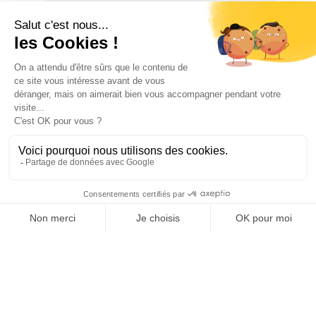
POUR PASSER LA NUIT
2
2
chambre(s)
lit(s) deux
places
CONFORTS
SERVICES