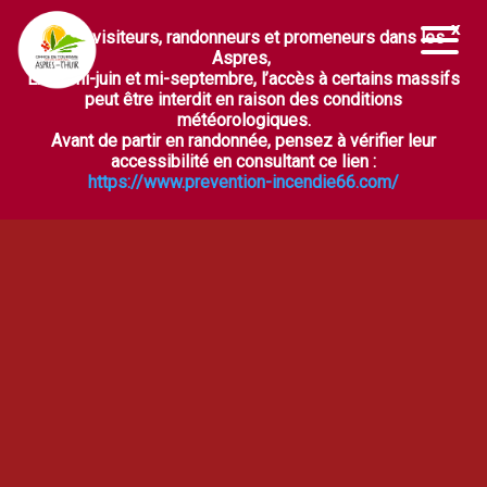
Chers visiteurs, randonneurs et promeneurs dans les
Ouvrir la barre d’outils
Aspres,
Entre mi-juin et mi-septembre, l’accès à certains massifs
peut être interdit en raison des conditions
météorologiques.
Avant de partir en randonnée, pensez à vérifier leur
accessibilité en consultant ce lien :
https://www.prevention-incendie66.com/