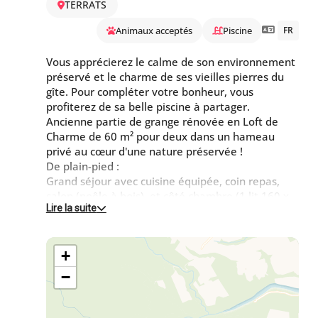
TERRATS
Animaux acceptés
Piscine
FR
Vous apprécierez le calme de son environnement
préservé et le charme de ses vieilles pierres du
gîte. Pour compléter votre bonheur, vous
profiterez de sa belle piscine à partager.
Ancienne partie de grange rénovée en Loft de
Charme de 60 m² pour deux dans un hameau
privé au cœur d'une nature préservée !
De plain-pied :
Grand séjour avec cuisine équipée, coin repas,
salon (poêle à bois), et côté chambre (1 lit 160 x
Lire la suite
200). Salle d'eau (douche à l'italienne), wc
séparés.
+
Une pergola est aménagée devant le gîte,
couvrant l'espace salon de jardin, chiliennes et
−
barbecue.
Belle piscine à partager, (14x4m20, prof: 40cm
jusqu'à 1m90, du 1er Mai au 30 Octobre) calme,