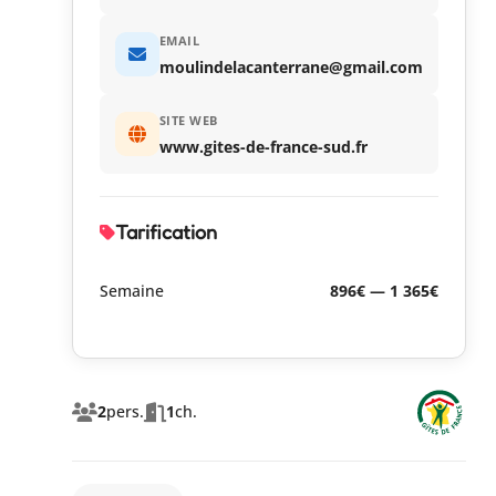
EMAIL
moulindelacanterrane@gmail.com
SITE WEB
www.gites-de-france-sud.fr
Tarification
Semaine
896€ — 1 365€
2
pers.
1
ch.