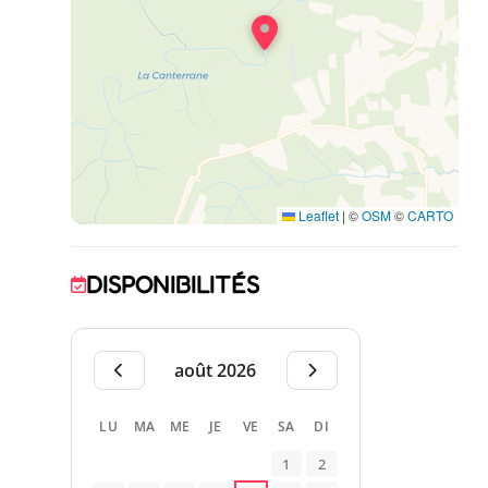
grands espaces non clos, randonnées et VTT à
partir du gîte.
Terrain de pétanque commun. En bordure d'une
rivière, parfois asséchée en période d'été.
Parking privatif.
Leaflet
|
©
OSM
©
CARTO
DISPONIBILITÉS
août 2026
LU
MA
ME
JE
VE
SA
DI
1
2