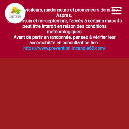
Chers visiteurs, randonneurs et promeneurs dans les
Ouvrir la barre d’outils
Aspres,
Entre mi-juin et mi-septembre, l’accès à certains massifs
peut être interdit en raison des conditions
météorologiques.
Avant de partir en randonnée, pensez à vérifier leur
accessibilité en consultant ce lien :
https://www.prevention-incendie66.com/