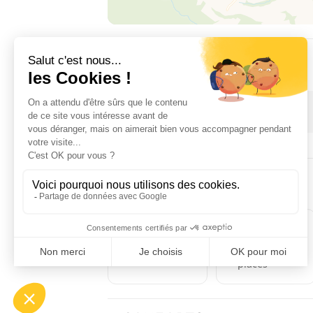
DISPONIBILITÉS
1 janvier 2026 → 31 décembre 2026
POUR PASSER LA NUIT
3
1
chambre(s)
lit(s) deux
places