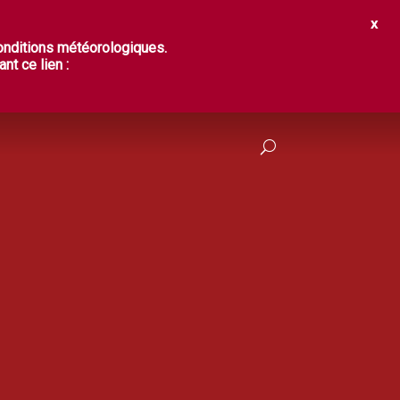
IR ?
DÉGUSTER
PRATIQUES
conditions météorologiques.
nt ce lien :
FRANÇAIS