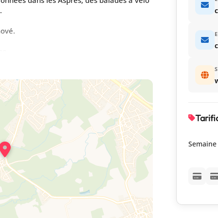
.
c
nové.
E
ine
S
w
d'eau privative
d'eau privative
Tarifi
 appareils de remise en forme, jeux pour
Semaine