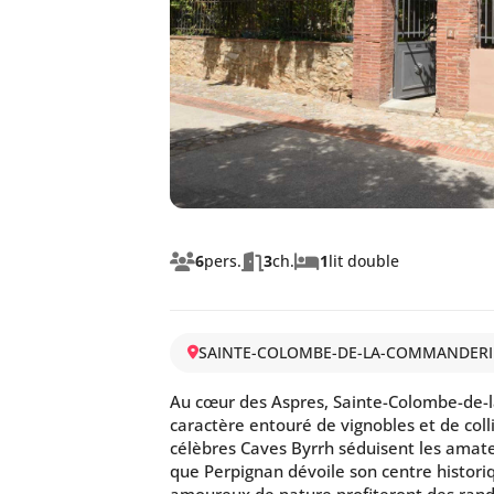
6
pers.
3
ch.
1
lit double
SAINTE-COLOMBE-DE-LA-COMMANDERI
Au cœur des Aspres, Sainte-Colombe-de
caractère entouré de vignobles et de colli
célèbres Caves Byrrh séduisent les amat
que Perpignan dévoile son centre historiq
amoureux de nature profiteront des rand