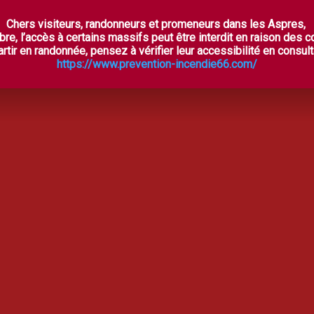
Chers visiteurs, randonneurs et promeneurs dans les Aspres,
ES ASPRES SECRÈTES
À VOIR, À FAIRE
OÙ DORM
bre, l’accès à certains massifs peut être interdit en raison des 
rtir en randonnée, pensez à vérifier leur accessibilité en consulta
https://www.prevention-incendie66.com/