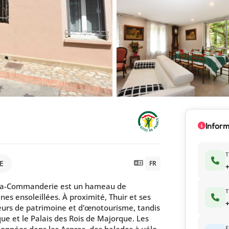
Inform
E
FR
+
-la-Commanderie est un hameau de
nes ensoleillées. À proximité, Thuir et ses
+
eurs de patrimoine et d'œnotourisme, tandis
ue et le Palais des Rois de Majorque. Les
onnées dans les Aspres, des balades à vélo
E