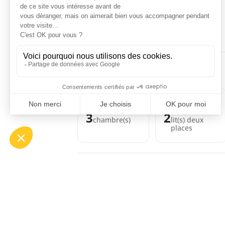
Disponible
Occupé
Non renseigné
POUR PASSER LA NUIT
3
2
chambre(s)
lit(s) deux
places
ÉQUIPEMENTS
CONFORTS