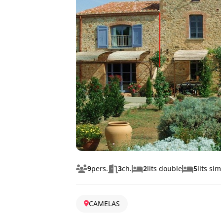
9
pers.
3
ch.
2
lits double
5
lits si
CAMELAS