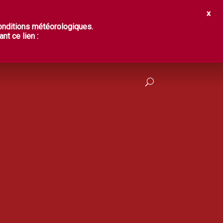
IR ?
DÉGUSTER
PRATIQUES
conditions météorologiques.
nt ce lien :
FRANÇAIS