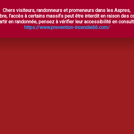
Chers visiteurs, randonneurs et promeneurs dans les Aspres,
ES ASPRES SECRÈTES
À VOIR, À FAIRE
OÙ DORM
bre, l’accès à certains massifs peut être interdit en raison des 
rtir en randonnée, pensez à vérifier leur accessibilité en consulta
https://www.prevention-incendie66.com/