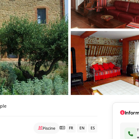
mple
Inform
Piscine
FR
EN
ES
+