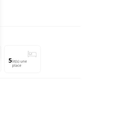
5
lit(s) une
place