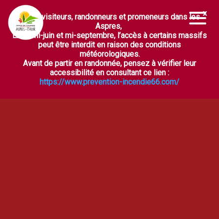
Chers visiteurs, randonneurs et promeneurs dans les
Ouvrir la barre d’outils
Aspres,
Entre mi-juin et mi-septembre, l’accès à certains massifs
peut être interdit en raison des conditions
météorologiques.
Avant de partir en randonnée, pensez à vérifier leur
accessibilité en consultant ce lien :
https://www.prevention-incendie66.com/