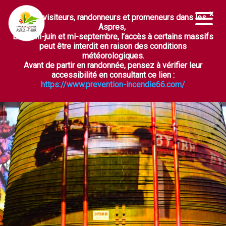
Chers visiteurs, randonneurs et promeneurs dans les
Ouvrir la barre d’outils
Aspres,
Entre mi-juin et mi-septembre, l’accès à certains massifs
peut être interdit en raison des conditions
météorologiques.
Avant de partir en randonnée, pensez à vérifier leur
accessibilité en consultant ce lien :
https://www.prevention-incendie66.com/