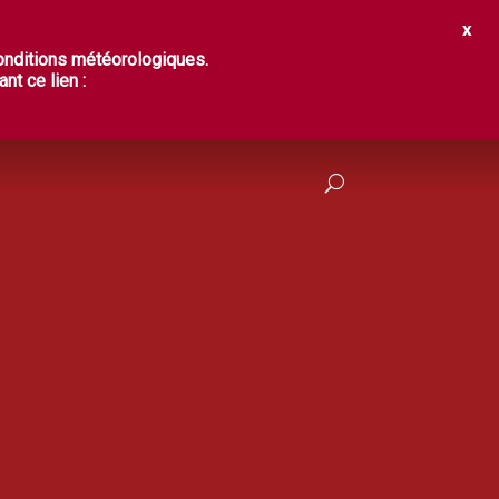
IR ?
DÉGUSTER
PRATIQUES
conditions météorologiques.
nt ce lien :
FRANÇAIS