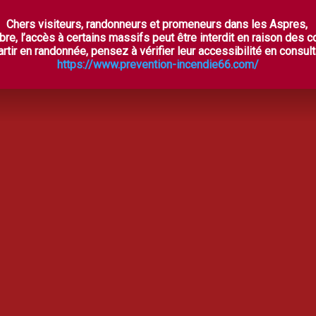
Chers visiteurs, randonneurs et promeneurs dans les Aspres,
ES ASPRES SECRÈTES
À VOIR, À FAIRE
OÙ DORM
bre, l’accès à certains massifs peut être interdit en raison des 
rtir en randonnée, pensez à vérifier leur accessibilité en consulta
https://www.prevention-incendie66.com/