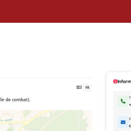
Inform
FR
lle de combat).
+
E
c