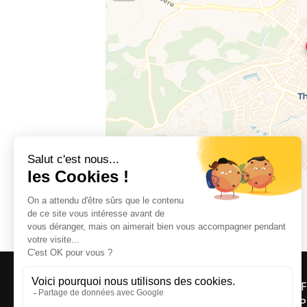
66300 THUIR
OFF
ASP