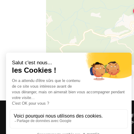
Entrée du Village, 66300 CASTELNOU
OFF
ASP