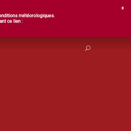
IR ?
DÉGUSTER
PRATIQUES
conditions météorologiques.
nt ce lien :
FRANÇAIS