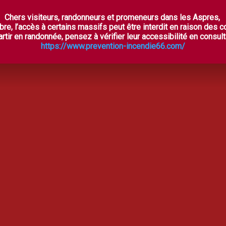
Chers visiteurs, randonneurs et promeneurs dans les Aspres,
ES ASPRES SECRÈTES
À VOIR, À FAIRE
OÙ DORM
bre, l’accès à certains massifs peut être interdit en raison des 
rtir en randonnée, pensez à vérifier leur accessibilité en consulta
https://www.prevention-incendie66.com/