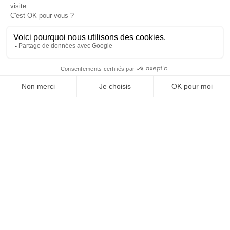
OFFICE DE TOURISME
ASPRES-THUIR
Boulevard Violet, 66300 Thuir
Tél. +33 4 68 53 45 86
L’OFFICE DE TOURISME
Actualités
Comment venir ?
Brochures
Taxes de séjours
Suivez-nous !