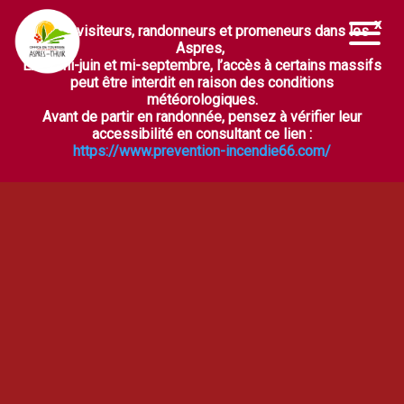
Chers visiteurs, randonneurs et promeneurs dans les
Ouvrir la barre d’outils
Aspres,
Entre mi-juin et mi-septembre, l’accès à certains massifs
peut être interdit en raison des conditions
météorologiques.
Avant de partir en randonnée, pensez à vérifier leur
accessibilité en consultant ce lien :
https://www.prevention-incendie66.com/