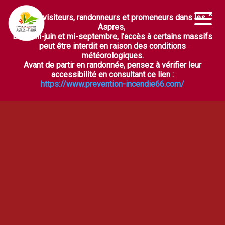
Chers visiteurs, randonneurs et promeneurs dans les
Ouvrir la barre d’outils
Aspres,
Entre mi-juin et mi-septembre, l’accès à certains massifs
peut être interdit en raison des conditions
météorologiques.
Avant de partir en randonnée, pensez à vérifier leur
accessibilité en consultant ce lien :
https://www.prevention-incendie66.com/