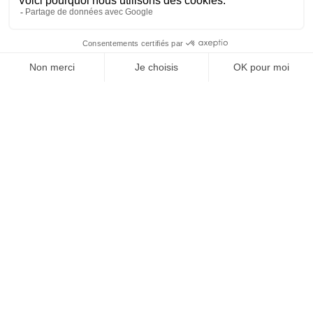
OFFICE DE TOURISME
ASPRES-THUIR
Boulevard Violet, 66300 Thuir
Tél. +33 4 68 53 45 86
L’OFFICE DE TOURISME
Actualités
Comment venir ?
Brochures
Taxes de séjours