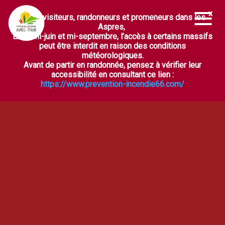
Chers visiteurs, randonneurs et promeneurs dans les
Ouvrir la barre d’outils
Aspres,
Entre mi-juin et mi-septembre, l’accès à certains massifs
peut être interdit en raison des conditions
météorologiques.
Avant de partir en randonnée, pensez à vérifier leur
accessibilité en consultant ce lien :
https://www.prevention-incendie66.com/