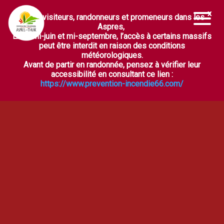
Chers visiteurs, randonneurs et promeneurs dans les
Ouvrir la barre d’outils
Aspres,
Entre mi-juin et mi-septembre, l’accès à certains massifs
peut être interdit en raison des conditions
météorologiques.
Avant de partir en randonnée, pensez à vérifier leur
accessibilité en consultant ce lien :
https://www.prevention-incendie66.com/