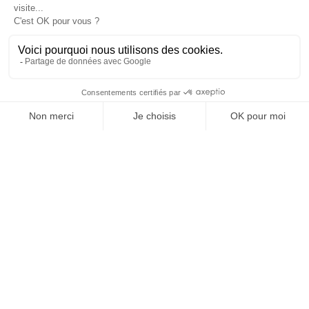
OFFICE DE TOURISME
ASPRES-THUIR
Boulevard Violet, 66300 Thuir
Tél. +33 4 68 53 45 86
L’OFFICE DE TOURISME
Actualités
Comment venir ?
Brochures
Taxes de séjours
Suivez-nous !