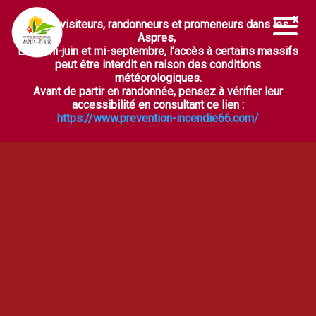
Chers visiteurs, randonneurs et promeneurs dans les
Ouvrir la barre d’outils
Aspres,
Entre mi-juin et mi-septembre, l’accès à certains massifs
peut être interdit en raison des conditions
météorologiques.
Avant de partir en randonnée, pensez à vérifier leur
accessibilité en consultant ce lien :
https://www.prevention-incendie66.com/