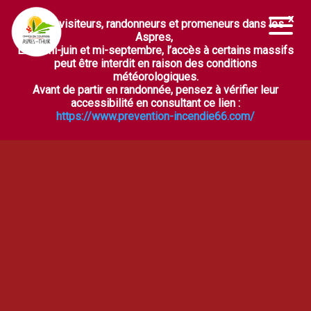
Chers visiteurs, randonneurs et promeneurs dans les
Ouvrir la barre d’outils
Aspres,
Entre mi-juin et mi-septembre, l’accès à certains massifs
peut être interdit en raison des conditions
météorologiques.
Avant de partir en randonnée, pensez à vérifier leur
accessibilité en consultant ce lien :
https://www.prevention-incendie66.com/