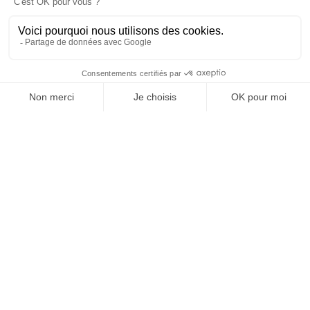
OFFICE DE TOURISME
ASPRES-THUIR
Boulevard Violet, 66300 Thuir
Tél. +33 4 68 53 45 86
L’OFFICE DE TOURISME
Actualités
Comment venir ?
Brochures
Taxes de séjours
Suivez-nous !