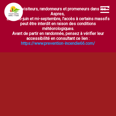
Chers visiteurs, randonneurs et promeneurs dans les
Ouvrir la barre d’outils
Aspres,
Entre mi-juin et mi-septembre, l’accès à certains massifs
peut être interdit en raison des conditions
météorologiques.
Avant de partir en randonnée, pensez à vérifier leur
accessibilité en consultant ce lien :
https://www.prevention-incendie66.com/