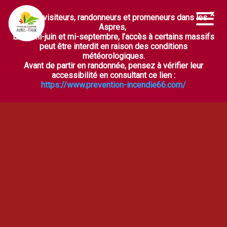
Chers visiteurs, randonneurs et promeneurs dans les
Ouvrir la barre d’outils
Aspres,
Entre mi-juin et mi-septembre, l’accès à certains massifs
peut être interdit en raison des conditions
météorologiques.
Avant de partir en randonnée, pensez à vérifier leur
accessibilité en consultant ce lien :
https://www.prevention-incendie66.com/