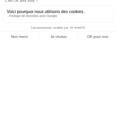
OFFICE DE TOURISME
ASPRES-THUIR
Boulevard Violet, 66300 Thuir
Tél. +33 4 68 53 45 86
L’OFFICE DE TOURISME
Actualités
Comment venir ?
Brochures
Taxes de séjours
Suivez-nous !