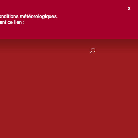
IR ?
DÉGUSTER
PRATIQUES
conditions météorologiques.
nt ce lien :
FRANÇAIS