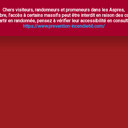
Chers visiteurs, randonneurs et promeneurs dans les Aspres,
ES ASPRES SECRÈTES
À VOIR, À FAIRE
OÙ DORM
bre, l’accès à certains massifs peut être interdit en raison des 
rtir en randonnée, pensez à vérifier leur accessibilité en consulta
https://www.prevention-incendie66.com/