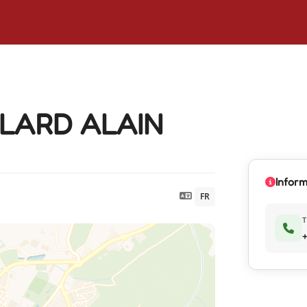
LARD ALAIN
Inform
FR
+