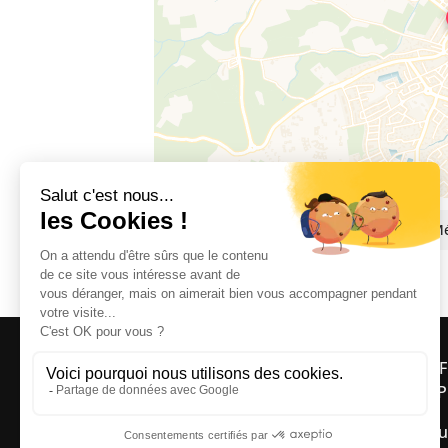
Pôle Santé des Aspres, Avenue de la M
OFF
ASP
Bou