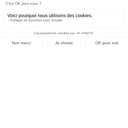
OFFICE DE TOURISME
ASPRES-THUIR
Boulevard Violet, 66300 Thuir
Tél. +33 4 68 53 45 86
L’OFFICE DE TOURISME
Actualités
Comment venir ?
Brochures