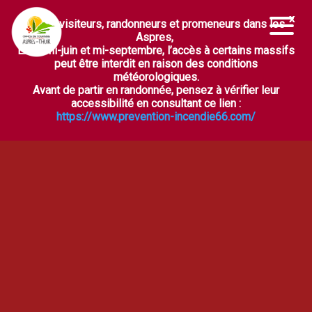
Chers visiteurs, randonneurs et promeneurs dans les
Ouvrir la barre d’outils
Aspres,
Entre mi-juin et mi-septembre, l’accès à certains massifs
peut être interdit en raison des conditions
météorologiques.
Avant de partir en randonnée, pensez à vérifier leur
accessibilité en consultant ce lien :
https://www.prevention-incendie66.com/