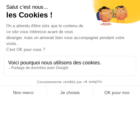
Leaflet
|
©
OSM
©
CARTO
Chemin des Coulouminettes, 66300
TRESSERRE
SERVICES
OFFICE DE TOURISME