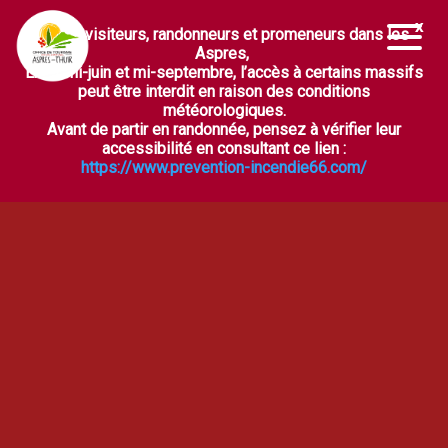
Chers visiteurs, randonneurs et promeneurs dans les
Ouvrir la barre d’outils
Aspres,
Entre mi-juin et mi-septembre, l’accès à certains massifs
peut être interdit en raison des conditions
météorologiques.
Avant de partir en randonnée, pensez à vérifier leur
accessibilité en consultant ce lien :
https://www.prevention-incendie66.com/