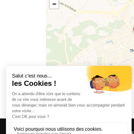
−
66300 THUIR
OFF