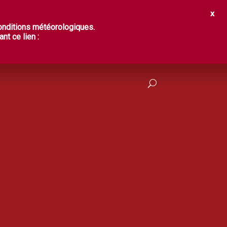
IR ?
DÉGUSTER
PRATIQUES
conditions météorologiques.
nt ce lien :
FRANÇAIS