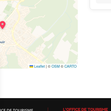
Leaflet
|
©
OSM
©
CARTO
L’OFFICE DE TOURISME
ICE DE TOURISME