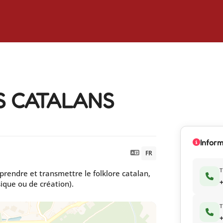
S CATALANS
Inform
FR
prendre et transmettre le folklore catalan,
+
sique ou de création).
+