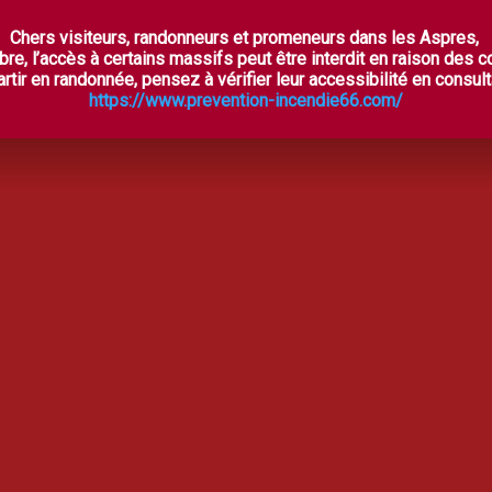
Chers visiteurs, randonneurs et promeneurs dans les Aspres,
ES ASPRES SECRÈTES
À VOIR, À FAIRE
OÙ DORM
bre, l’accès à certains massifs peut être interdit en raison des 
rtir en randonnée, pensez à vérifier leur accessibilité en consulta
https://www.prevention-incendie66.com/