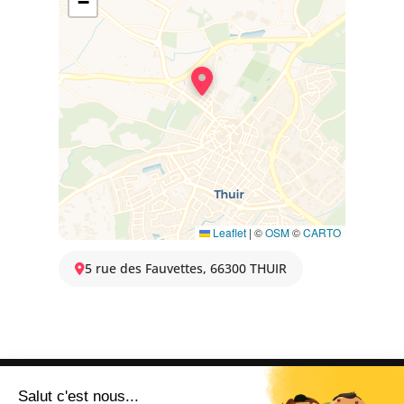
−
Leaflet
|
©
OSM
©
CARTO
5 rue des Fauvettes, 66300 THUIR