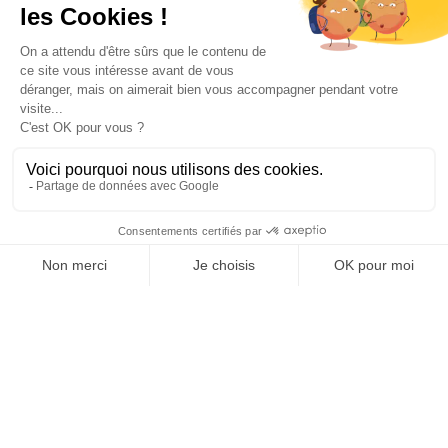
OFFICE DE TOURISME
ASPRES-THUIR
Boulevard Violet, 66300 Thuir
Tél. +33 4 68 53 45 86
L’OFFICE DE TOURISME
Actualités
Comment venir ?
Brochures