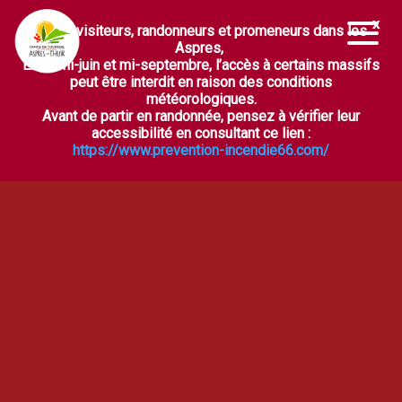
Chers visiteurs, randonneurs et promeneurs dans les
Ouvrir la barre d’outils
Aspres,
Entre mi-juin et mi-septembre, l’accès à certains massifs
peut être interdit en raison des conditions
météorologiques.
Avant de partir en randonnée, pensez à vérifier leur
accessibilité en consultant ce lien :
https://www.prevention-incendie66.com/